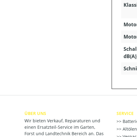
Klass
Motor
Motor
Schal
dB(A)
Schni
ÜBER UNS
SERVICE
Wir bieten Verkauf, Reparaturen und
Batter
einen Ersatzteil-Service im Garten,
Altöle
Forst und Landtechnik Bereich an. Das
Verpac