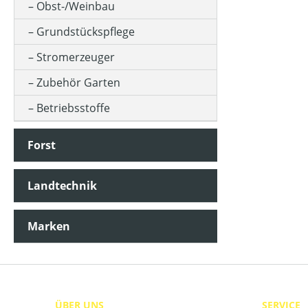
Obst-/Weinbau
Grundstückspflege
SCHNITTHÖHE MIN-MAX (IN MM)
Stromerzeuger
Zubehör Garten
TREIBSTOFFTANKGRÖSSE (IN L)
Betriebsstoffe
PREIS
Forst
Landtechnik
Marken
ÜBER UNS
SERVICE