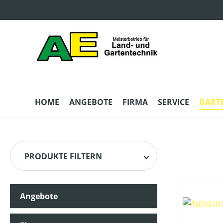
m Hauptinhalt springen
Zur Suche springen
Zur Hauptnavigation springen
HOME
ANGEBOTE
FIRMA
SERVICE
GART
PRODUKTE FILTERN
Angebote
HERSTELLER