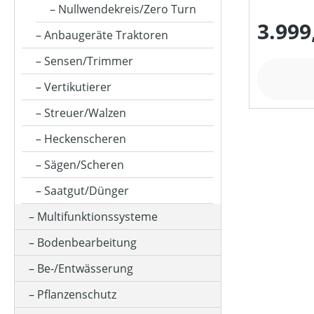
HUBRAUM (IN CM³)
Nullwendekreis/Zero Turn
3.999
Anbaugeräte Traktoren
KLASSIFIZIERUNG
Sensen/Trimmer
Vertikutierer
MOTORLEISTUNG (IN PS)
Streuer/Walzen
Heckenscheren
MOTORLEISTUNG (IN UMDREHUNGEN/MIN)
Sägen/Scheren
Saatgut/Dünger
MOTORLEISTUNG (IN KW)
Multifunktionssysteme
Bodenbearbeitung
MOTORTYP (HERSTELLERBEZEICHNUNG)
Be-/Entwässerung
Pflanzenschutz
MULCHFUNKTION