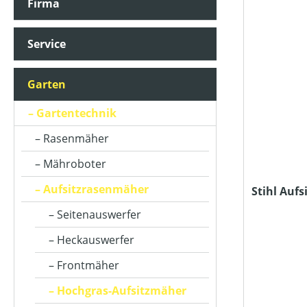
Firma
ARBEITSBREITE (IN CM)
Service
AUSWURFART
Garten
BETRIEBSART
Gartentechnik
Rasenmäher
FAHRANTRIEBSART
Mähroboter
Aufsitzrasenmäher
Stihl Auf
FANGSACKVOLUMEN MAX (IN L)
Seitenauswerfer
Heckauswerfer
FLÄCHENLEISTUNG MAX (IN M²)
Frontmäher
Hochgras-Aufsitzmäher