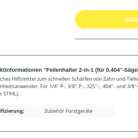
BEST
tinformationen "Feilenhalter 2-in-1 (für 0.404''-Säge
sches Hilfsmittel zum schnellen Schärfen von Zahn und Tiefe
heitsanwender. Für 1/4'' P-, 3/8'' P-, .325''-, .404''- und 3/8
i STIHL).
ifizierung:
Zubehör Forstgeräte