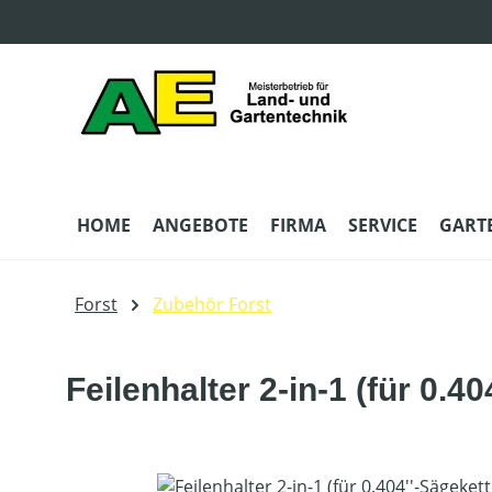
m Hauptinhalt springen
Zur Suche springen
Zur Hauptnavigation springen
HOME
ANGEBOTE
FIRMA
SERVICE
GART
Forst
Zubehör Forst
Feilenhalter 2-in-1 (für 0.4
Bildergalerie überspringen