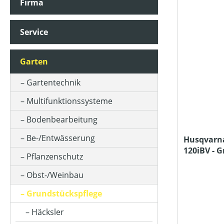
Firma
AKKUKAPAZITÄT (IN AH)
Service
ARBEITSSTUFENANZAHL
Garten
ARBEITSZEIT (IN MIN)
Gartentechnik
Multifunktionssysteme
BETRIEBSART
Bodenbearbeitung
Be-/Entwässerung
Husqvarna
120iBV - 
FANGSACKVOLUMEN MAX (IN L)
Pflanzenschutz
Ladegerät
Obst-/Weinbau
FARBE (GERÄT)
Grundstückspflege
Häcksler