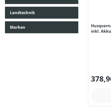
Landtechnik
SCHALLDRUCKPEGEL AM OHR (IN DB(A))
Husqvarna
Marken
inkl. Akk
SCHALLLEISTUNGSPEGEL (IN DB(A))
TREIBSTOFFTANKGRÖSSE (IN L)
PREIS
378,9