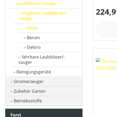
HUBRAUM (IN CM³)
Laubbläser/-sauger
224,9
tragbare Laubbläser/-
sauger
KLASSIFIZIERUNG
Akku
Benzin
LUFTGESCHWINDIGKEIT (IN M/S)
Elektro
fahrbare Laubbläser/-
LUFTVOLUMEN (IN M³/H)
sauger
Reinigungsgeräte
MOTORLEISTUNG (IN KW)
Stromerzeuger
Zubehör Garten
MOTORTYP (HERSTELLERBEZEICHNUNG)
Betriebsstoffe
NENNSPANNUNG (IN V)
Forst