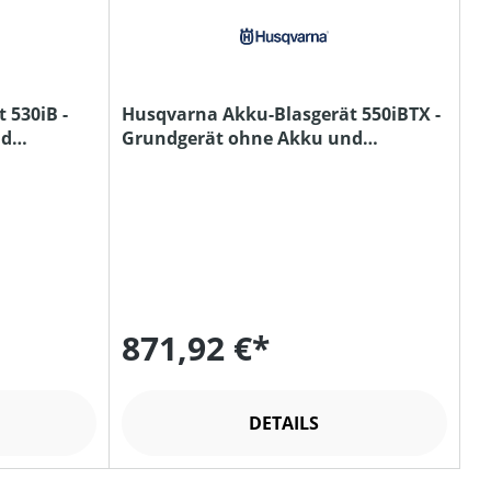
 530iB -
Husqvarna Akku-Blasgerät 550iBTX -
nd
Grundgerät ohne Akku und
Ladegerät
871,92 €*
DETAILS