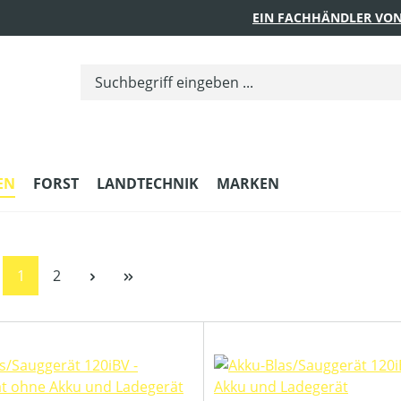
EIN FACHHÄNDLER VON
EN
FORST
LANDTECHNIK
MARKEN
Seite
Seite
1
2