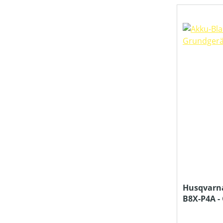
Husqvarna
B8X-P4A -
und Ladeg