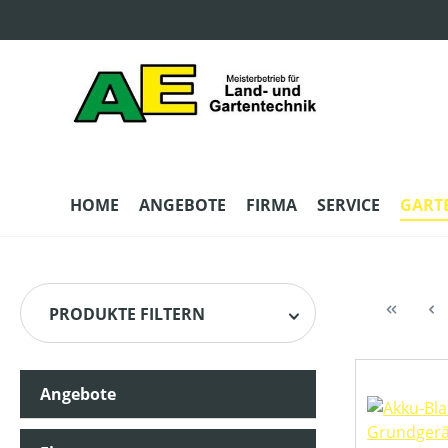
m Hauptinhalt springen
Zur Suche springen
Zur Hauptnavigation springen
HOME
ANGEBOTE
FIRMA
SERVICE
GART
PRODUKTE FILTERN
Angebote
HERSTELLER