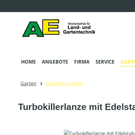
m Hauptinhalt springen
Zur Suche springen
Zur Hauptnavigation springen
HOME
ANGEBOTE
FIRMA
SERVICE
GART
Garten
Zubehör Garten
Turbokillerlanze mit Edelst
Bildergalerie überspringen