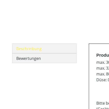
Beschreibung
Produ
Bewertungen
max. 3
max. 3
max. 8
Düse: 0
Bitte 
(Gerät