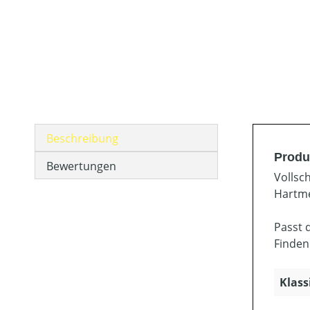
Beschreibung
Produ
Bewertungen
Vollsc
Hartme
Passt 
Finden
Klass