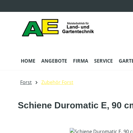
m Hauptinhalt springen
Zur Suche springen
Zur Hauptnavigation springen
HOME
ANGEBOTE
FIRMA
SERVICE
GART
Forst
Zubehör Forst
Schiene Duromatic E, 90 c
Bildergalerie überspringen