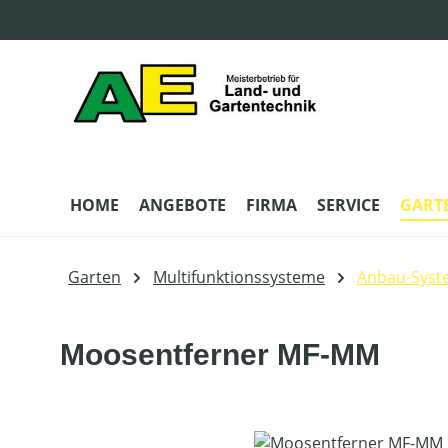
m Hauptinhalt springen
Zur Suche springen
Zur Hauptnavigation springen
HOME
ANGEBOTE
FIRMA
SERVICE
GART
Garten
Multifunktionssysteme
Anbau-Syst
Moosentferner MF-MM
Bildergalerie überspringen