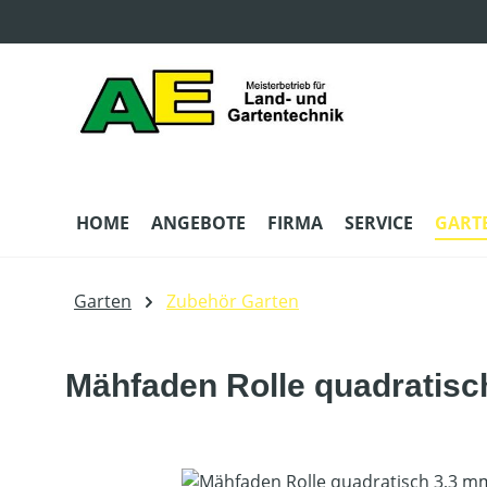
m Hauptinhalt springen
Zur Suche springen
Zur Hauptnavigation springen
HOME
ANGEBOTE
FIRMA
SERVICE
GART
Garten
Zubehör Garten
Mähfaden Rolle quadratisc
Bildergalerie überspringen