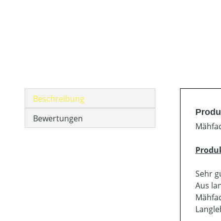
Beschreibung
Produ
Bewertungen
Mähfad
Produ
Sehr g
Aus la
Mähfad
Langle