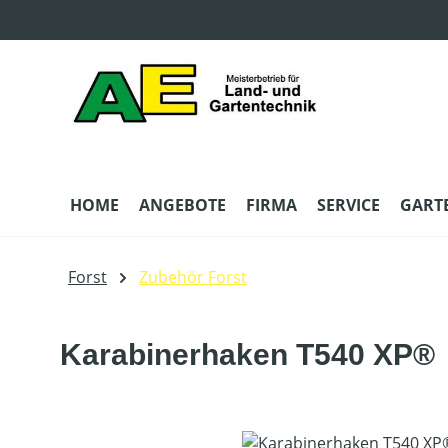
m Hauptinhalt springen
Zur Suche springen
Zur Hauptnavigation springen
HOME
ANGEBOTE
FIRMA
SERVICE
GART
Forst
Zubehör Forst
Karabinerhaken T540 XP®
Bildergalerie überspringen