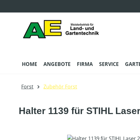
m Hauptinhalt springen
Zur Suche springen
Zur Hauptnavigation springen
HOME
ANGEBOTE
FIRMA
SERVICE
GART
Forst
Zubehör Forst
Halter 1139 für STIHL Laser
Bildergalerie überspringen