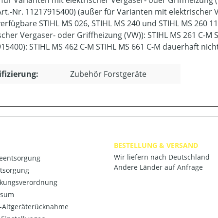
Art.-Nr. 11217915400) (außer für Varianten mit elektrischer 
erfügbare STIHL MS 026, STIHL MS 240 und STIHL MS 260 114
ischer Vergaser- oder Griffheizung (VW)): STIHL MS 261 C-M 
15400): STIHL MS 462 C-M STIHL MS 661 C-M dauerhaft nich
ifizierung:
Zubehör Forstgeräte
BESTELLUNG & VERSAND
Wir liefern nach Deutschland
ieentsorgung
Andere Länder auf Anfrage
ntsorgung
kungsverordnung
ssum
o-Altgeräterücknahme