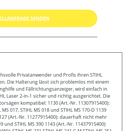
ELLANFRAGE SENDEN
chsvolle Privatanwender und Profis ihren STIHL
gen. Die Halterung lässt sich problemlos mit einem
nghilfe und Fällrichtungsanzeiger, wird einfach in
HL Laser 2-in-1 sicher und richtig ausgerichtet. Die
torsägen kompatibel: 1130 (Art.-Nr. 11307915400):
L MS 017, STIHL MS 018 und STIHL MS 170-D 1139
127 (Art.-Nr. 11277915400): dauerhaft nicht mehr
39 und STIHL MS 390 1143 (Art.-Nr. 11437915400)
 (VW)): STIHL MS 231 STIHL MS 241 C-M STIHL MS 251