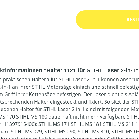
BEST
ktinformationen "Halter 1121 für STIHL Laser 2-in-1"
n praktischen Haltern für STIHL Laser 2-in-1 können anspru
2-in-1 an ihrer STIHL Motorsäge einfach und schnell befesti
m Griff Ihrer Kettensäge befestigen. Der Laser dient als Ablä
sprechenden Halter eingesteckt und fixiert. So sitzt der STI
iedenen Halter für STIHL Laser 2-in-1 sind mit folgenden Mo
MS 170 STIHL MS 180 dauerhaft nicht mehr verfügbare STIH
Nr. 11397915400): STIHL MS 171 STIHL MS 181 STIHL MS 211 1
bare STIHL MS 029, STIHL MS 290, STIHL MS 310, STIHL MS 0
 für Varianten mit elektrischer Vergaser- oder Griffheizung