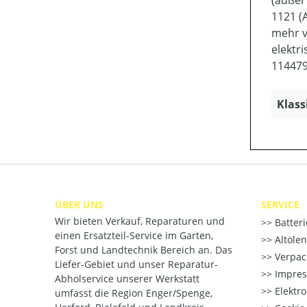
1121 (
mehr v
elektr
114479
Klass
ÜBER UNS
SERVICE
Wir bieten Verkauf, Reparaturen und
Batter
einen Ersatzteil-Service im Garten,
Altöle
Forst und Landtechnik Bereich an. Das
Verpac
Liefer-Gebiet und unser Reparatur-
Impre
Abholservice unserer Werkstatt
Elektr
umfasst die Region Enger/Spenge,