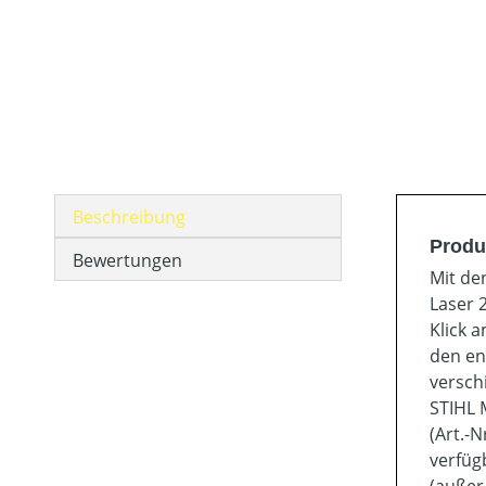
Beschreibung
Produ
Bewertungen
Mit de
Laser 
Klick a
den ent
versch
STIHL 
(Art.-
verfüg
(außer