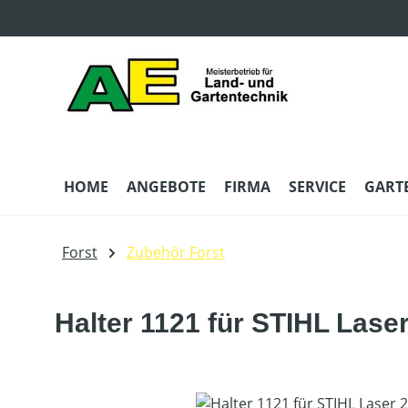
m Hauptinhalt springen
Zur Suche springen
Zur Hauptnavigation springen
HOME
ANGEBOTE
FIRMA
SERVICE
GART
Forst
Zubehör Forst
Halter 1121 für STIHL Laser
Bildergalerie überspringen