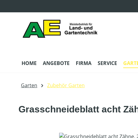
m Hauptinhalt springen
Zur Suche springen
Zur Hauptnavigation springen
HOME
ANGEBOTE
FIRMA
SERVICE
GART
Garten
Zubehör Garten
Grasschneideblatt acht Zä
Bildergalerie überspringen