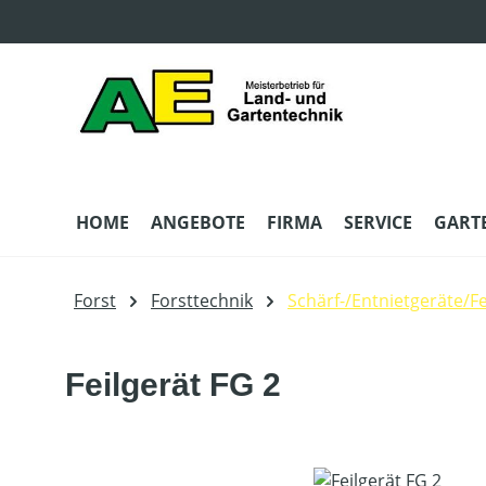
m Hauptinhalt springen
Zur Suche springen
Zur Hauptnavigation springen
HOME
ANGEBOTE
FIRMA
SERVICE
GART
Forst
Forsttechnik
Schärf-/Entnietgeräte/Fe
Feilgerät FG 2
Bildergalerie überspringen