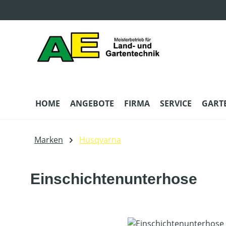
m Hauptinhalt springen
Zur Suche springen
Zur Hauptnavigation springen
HOME
ANGEBOTE
FIRMA
SERVICE
GART
Marken
Husqvarna
Einschichtenunterhose
Bildergalerie überspringen