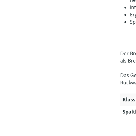
In
Er
Sp
Der Br
als Br
Das Ge
Rückwä
Klass
Spaltk