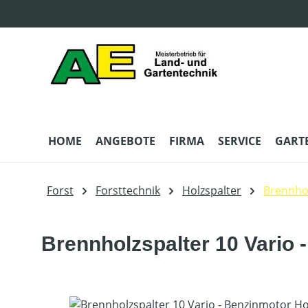
m Hauptinhalt springen
Zur Suche springen
Zur Hauptnavigation springen
HOME
ANGEBOTE
FIRMA
SERVICE
GART
Forst
Forsttechnik
Holzspalter
Brennhol
Brennholzspalter 10 Vario 
Bildergalerie überspringen