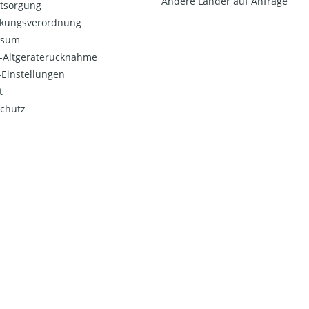
Andere Länder auf Anfrage
ntsorgung
kungsverordnung
ssum
o-Altgeräterücknahme
Einstellungen
t
chutz