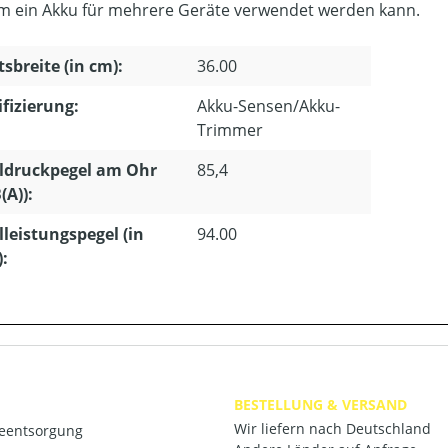
m ein Akku für mehrere Geräte verwendet werden kann.
tsbreite (in cm):
36.00
ifizierung:
Akku-Sensen/Akku-
Trimmer
ldruckpegel am Ohr
85,4
(A)):
lleistungspegel (in
94.00
):
BESTELLUNG & VERSAND
Wir liefern nach Deutschland
ieentsorgung