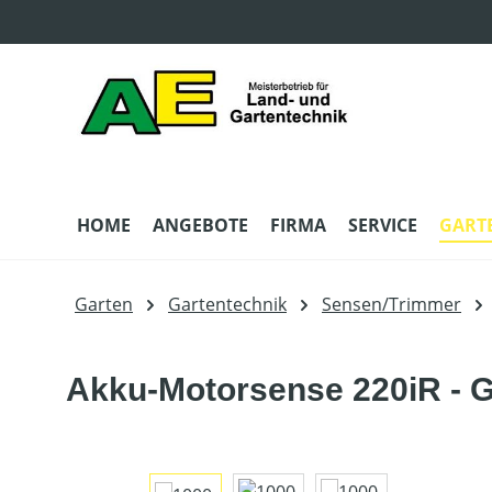
m Hauptinhalt springen
Zur Suche springen
Zur Hauptnavigation springen
HOME
ANGEBOTE
FIRMA
SERVICE
GART
Garten
Gartentechnik
Sensen/Trimmer
Akku-Motorsense 220iR - 
Bildergalerie überspringen